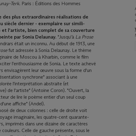
unay-Terk
. Paris : Éditions des Hommes
 des plus extraordinaires réalisations de
u siècle dernier - exemplaire sur simili-
 et l'artiste, bien complet de sa couverture
peinte par Sonia Delaunay.
"Jusqu'à
La Prose
endrars était un inconnu. Au début de 1913, une
rose
fut adressée à Sonia Delaunay. Le thème
inaire de Moscou à Kharbin, comme le film
exciter l'enthousiasme de Sonia. Le texte achevé
ars envisagèrent leur œuvre sous la forme d'un
résentation synchrone" associant à une
lorée l'interprétation abstraite (et
ve) de l'artiste" (Antoine Coron). "Ouvert, la
cteur de lire le poème entier d'un seul coup
 d'une affiche" (Andel).
posé de deux colonnes : celle de droite voit
voyage imaginaire, les quatre-cent quarante-
rs, imprimés dans une dizaine de caractères
re couleurs. Celle de gauche présente, sous le