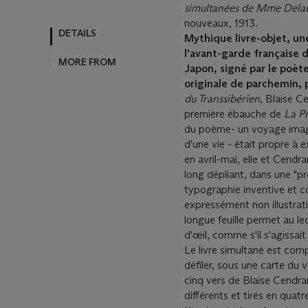
simultanées de Mme Dela
nouveaux, 1913.
Mythique livre-objet, une
l'avant-garde française d
Japon, signé par le poète
originale de parchemin, 
du Transsibérien
, Blaise C
première ébauche de
La P
du poème- un voyage imag
d'une vie - était propre à 
en avril-mai, elle et Cendr
long dépliant, dans une "p
typographie inventive et co
expressément non illustrati
longue feuille permet au le
d'œil, comme s'il s'agissait
Le livre simultané est com
défiler, sous une carte du 
cinq vers de Blaise Cendra
différents et tirés en quat