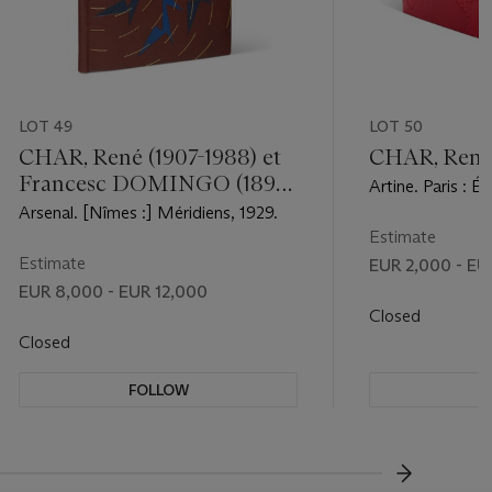
LOT 49
LOT 50
CHAR, René (1907-1988) et
CHAR, René 
Francesc DOMINGO (1893-
Artine. Paris : Éd
1974)
1930.
Arsenal. [Nîmes :] Méridiens, 1929.
Estimate
Estimate
EUR 2,000 - EU
EUR 8,000 - EUR 12,000
Closed
Closed
FOLLOW
F
???-NEXT