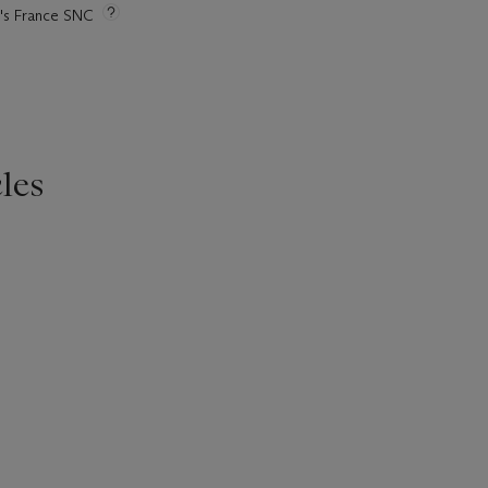
ie's France SNC
les