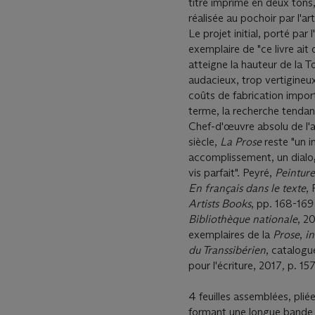
titre imprimé en deux tons,
réalisée au pochoir par l'art
Le projet initial, porté pa
exemplaire de "ce livre ait
atteigne la hauteur de la Tou
audacieux, trop vertigineux
coûts de fabrication impor
terme, la recherche tendan
Chef-d'œuvre absolu de l'
siècle,
La Prose
reste "un 
accomplissement, un dialog
vis parfait". Peyré,
Peinture
En français dans le texte
,
Artists Books
, pp. 168-169
Bibliothèque nationale
, 2
exemplaires de la
Prose
,
in
du Transsibérien
, catalogu
pour l'écriture, 2017
,
p. 15
4 feuilles assemblées, pli
formant une longue band