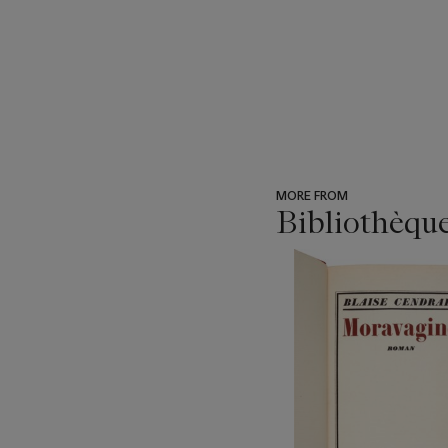
MORE FROM
Bibliothèqu
???
-
item_current_of_total_txt