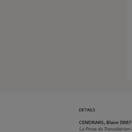
DETAILS
DETAILS
MORE FROM
CENDRARS,
Blaise
(1887
La Prose du Transsibérien 