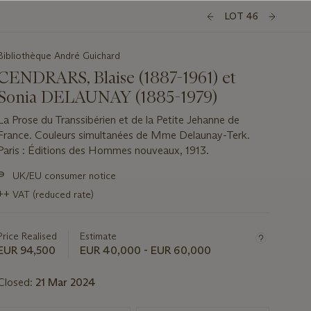
LOT 46
Bibliothèque André Guichard
CENDRARS, Blaise (1887-1961) et
Sonia DELAUNAY (1885-1979)
La Prose du Transsibérien et de la Petite Jehanne de
France. Couleurs simultanées de Mme Delaunay-Terk.
Paris : Éditions des Hommes nouveaux, 1913.
Important
∍
UK/EU consumer notice
information
++
VAT (reduced rate)
about
this
lot
Price Realised
Estimate
EUR 94,500
EUR 40,000 - EUR 60,000
Closed:
21 Mar 2024