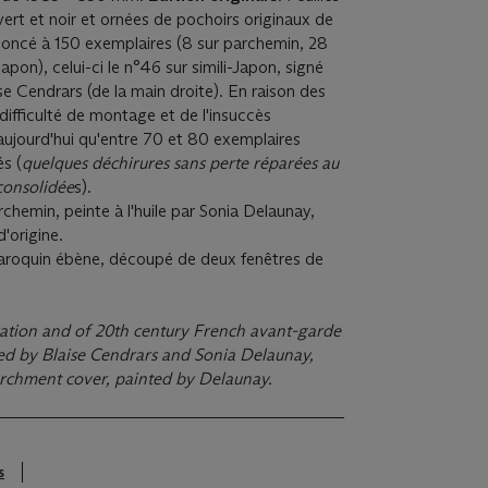
ert et noir et ornées de pochoirs originaux de
noncé à 150 exemplaires (8 sur parchemin, 28
Japon), celui-ci le n°46 sur simili-Japon, signé
e Cendrars (de la main droite). En raison des
 difficulté de montage et de l'insuccès
ujourd'hui qu'entre 70 et 80 exemplaires
és (
quelques déchirures sans perte réparées au
consolidée
s).
chemin, peinte à l'huile par Sonia Delaunay,
'origine.
oquin ébène, découpé de deux fenêtres de
ration and of 20th century French avant-garde
ned by Blaise Cendrars and Sonia Delaunay,
parchment cover, painted by Delaunay.
s