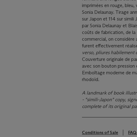
imprimées en rouge, bleu, v
Sonia Delaunay. Tirage an
sur Japon et 114 sur simili 
par Sonia Delaunay et Blais
coûts de fabrication, de la
commercial, on considère a
furent effectivement réalis
verso, pliures habilement 
Couverture originale de par
avec son bouton pression d
Emboîtage moderne de mar
rhodoïd.
A landmark of book illust
- "simili-Japon" copy, sig
complete of its original 
Conditions of Sale
FAQ