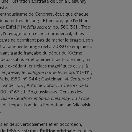
 une illustration abstraite de Sonia Delaunay
iste.
r l'enthousiasme de Cendrars, était que chaque
 deux mètres de long ! Et encore, que l'édition
r Eiffel !" (
Inédits secrets,
pp. 360-361). Trop
, l'ouvrage fut un échec commercial, et les
tants ne permirent pas de mener le tirage à son
t à ramener le tirage réel à 70-80 exemplaires.
avant-garde française du début du XXème
indépassable. Poétiquement, picturalement, un
ue excédant, entrelacs magnifiques et vis-à-
 et poésie, le dialogue par le livre
, pp. 110-111 ;
 Paris, 1990, nº 344 ; Castelman,
A Century of
 ; Andel, 95. ; Antoine Coron,
in
Trésors de la
000, n° 67 ; J. Bogousslavsky, Census des
 Blaise Cendrars et Sonia Delaunay. La Prose
e de l'exposition de la Fondation Jan Michalski
7.
ées en deux verticalement et en accordéon,
e de 1985 x 350 mm.
Édition originale
. Feuilles