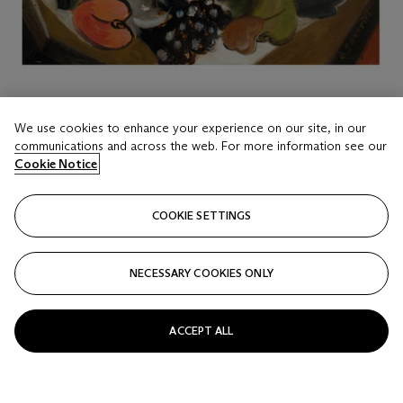
We use cookies to enhance your experience on our site, in our
communications and across the web. For more information see our
LOT 116
Cookie Notice
Gino Severini (1883-1966)
Natura morta con uva e pere
COOKIE SETTINGS
Estimate
EUR 12,000 - 18,000
NECESSARY COOKIES ONLY
Price realised
EUR 30,240
ACCEPT ALL
Closed