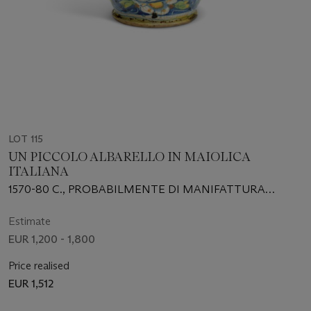
LOT 115
UN PICCOLO ALBARELLO IN MAIOLICA
ITALIANA
1570-80 C., PROBABILMENTE DI MANIFATTURA
VENEZIANA, PROBABILMENTE DELLA BOTTEGA DEL
MAESTRO DOMENICO DA VENEZIA
Estimate
EUR 1,200 - 1,800
Price realised
EUR 1,512