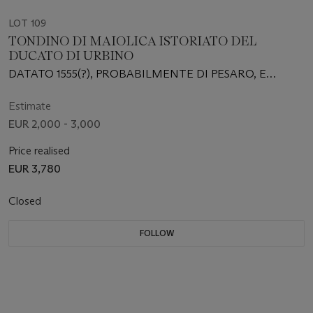
LOT 109
TONDINO DI MAIOLICA ISTORIATO DEL
DUCATO DI URBINO
DATATO 1555(?), PROBABILMENTE DI PESARO, E
PROBABILMENTE REALIZZATO DA SFORZA DI
MARCANTONIO
Estimate
EUR 2,000 - 3,000
Price realised
EUR 3,780
Closed
FOLLOW