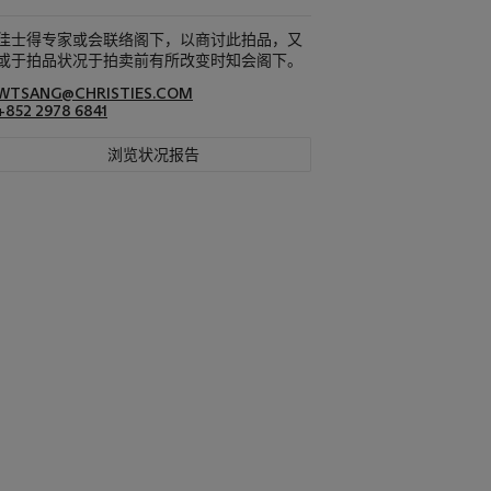
佳士得专家或会联络阁下，以商讨此拍品，又
或于拍品状况于拍卖前有所改变时知会阁下。
WTSANG@CHRISTIES.COM
+852 2978 6841
浏览状况报告