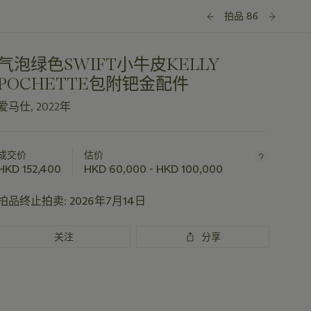
拍品 86
气泡绿色SWIFT小牛皮KELLY
POCHETTE包附钯金配件
爱马仕, 2022年
关
于
成交价
估价
此
HKD 152,400
HKD 60,000 - HKD 100,000
拍
品
拍品终止拍卖:
2026年7月14日
重
要
关注
分享
资
讯