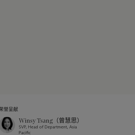
荣誉呈献
Winsy Tsang（曾慧思）
SVP, Head of Department, Asia
Pacific