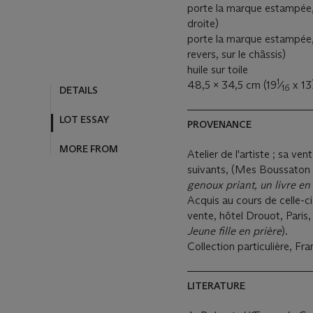
MORE FROM
porte la marque estampée, 
droite)
porte la marque estampée,
revers, sur le châssis)
huile sur toile
1
48,5 x 34,5 cm (19
⁄
x 13
16
PROVENANCE
Atelier de l'artiste ; sa ve
suivants, (Mes Boussaton
genoux priant, un livre en
Acquis au cours de celle-c
vente, hôtel Drouot, Paris
Jeune fille en prière
).
Collection particulière, Fr
LITERATURE