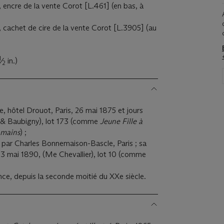
encre de la vente Corot [L.461] (en bas, à
 cachet de cire de la vente Corot [L.3905] (au
1
⁄
in.)
2
nte, hôtel Drouot, Paris, 26 mai 1875 et jours
 & Baubigny), lot 173 (comme
Jeune Fille à
 mains
) ;
i par Charles Bonnemaison-Bascle, Paris ; sa
, 3 mai 1890, (Me Chevallier), lot 10 (comme
ance, depuis la seconde moitié du XXe siècle.