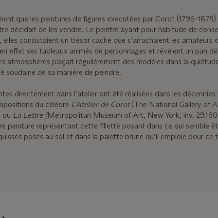
nent que les peintures de figures executées par Corot (1796-1875)
ntre décidait de les vendre. Le peintre ayant pour habitude de cons
, elles consistaient un trésor caché que s’arrachaient les amateurs de
en effet ses tableaux animés de personnages et révèlent un pan dé
es atmosphères plaçait régulièrement des modèles dans la quiétud
ité soudaine de sa manière de peindre.
tes directement dans l’atelier ont été réalisées dans les décennies
positions du célèbre
L’Atelier de Corot
(The National Gallery of A
) ou
La Lettre (
Metropolitan Museum of Art, New York, inv. 29.160.
re peinture représentant cette fillette posant dans ce qui semble ê
quissés posés au sol et dans la palette brune qu’il emploie pour ce 