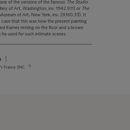
one of the versions of the famous
The Studio
lery of Art, Washington, inv. 1942.9.11) or
The
useum of Art, New York, inv. 29.160.33). It
e case that this was how the present painting
ed frames resting on the floor and a brown
s he used for such intimate scenes.
s
ie's France SNC