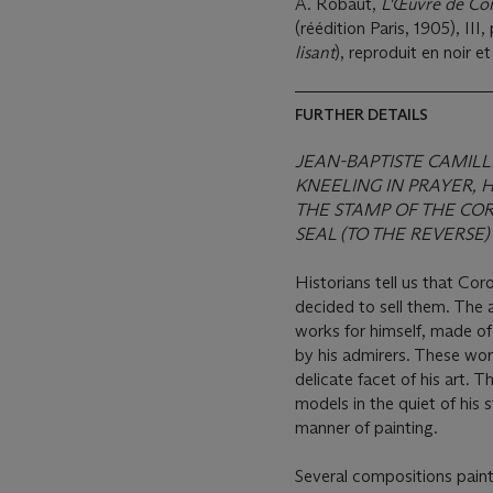
A. Robaut,
L'Œuvre de Coro
(réédition Paris, 1905), II
lisant
), reproduit en noir e
FURTHER DETAILS
JEAN-BAPTISTE CAMILLE
KNEELING IN PRAYER, 
THE STAMP OF THE COR
SEAL (TO THE REVERSE)
Historians tell us that Cor
decided to sell them. The 
works for himself, made of
by his admirers. These wor
delicate facet of his art. 
models in the quiet of his 
manner of painting.
Several compositions paint