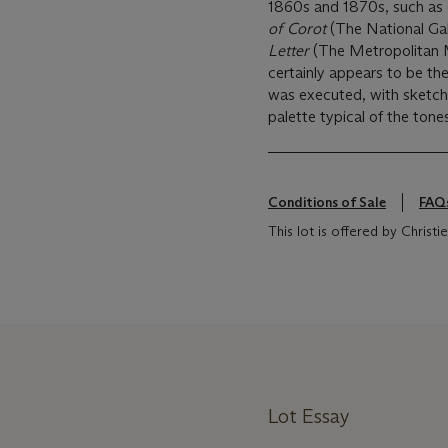
1860s and 1870s, such as 
of Corot
(The National Gal
Letter
(The Metropolitan M
certainly appears to be th
was executed, with sketch
palette typical of the tone
Conditions of Sale
FAQ
This lot is offered by Christ
Lot Essay