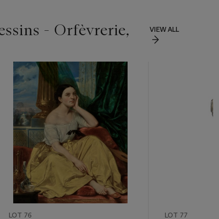
essins - Orfèvrerie,
VIEW ALL
LOT 76
LOT 77