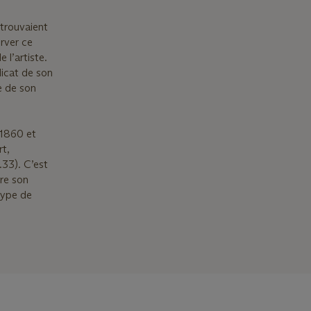
 trouvaient
erver ce
 l’artiste.
licat de son
e de son
 1860 et
rt,
33). C’est
tre son
type de