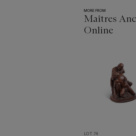
MORE FROM
Maîtres Anci
Online
???
-
item_current_of_total_txt
LOT 74