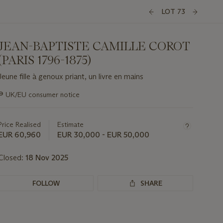
LOT 73
JEAN-BAPTISTE CAMILLE COROT
(PARIS 1796-1875)
Jeune fille à genoux priant, un livre en mains
Important
∍
UK/EU consumer notice
information
about
this
Price Realised
Estimate
lot
EUR 60,960
EUR 30,000 - EUR 50,000
Closed:
18 Nov 2025
FOLLOW
SHARE