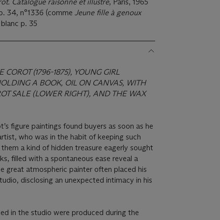
t. Catalogue raisonné et illustré
, Paris, 1965
I, p. 34, n°1336 (comme
Jeune fille à genoux
t blanc p. 35
 COROT (1796-1875), YOUNG GIRL
HOLDING A BOOK, OIL ON CANVAS, WITH
OT SALE (LOWER RIGHT),
AND THE WAX
ot’s figure paintings found buyers as soon as he
artist, who was in the habit of keeping such
 them a kind of hidden treasure eagerly sought
ks, filled with a spontaneous ease reveal a
The great atmospheric painter often placed his
studio, disclosing an unexpected intimacy in his
ed in the studio were produced during the