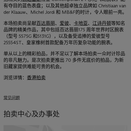
有夺目的蓝色表盘；以及其他超卓独立品牌如 Christiaan van
der Klaauw、Michel Jordi 和 MB&F的时计，令人眼前一亮。
本场拍卖尚呈献
百达翡丽
、
爱彼
、
卡地亚
、
江诗丹顿
等知名
品牌的精美作品，其中包括百达翡丽175 周年世界时区腕表
（型号 5575G 和5131G），以及备受追捧的爱彼型号
25554ST、皇家橡树首款配备万年历复杂功能的腕表。
单从以上的精彩拍品，并不足以了解本场拍卖一众时计珍品
的非凡魅力。是次拍卖更推出 70 多件无底价的拍品，为新
旧藏家提供难能可贵的机会。
浏览详情：
香港拍卖
常见问题
拍卖中心及办事处