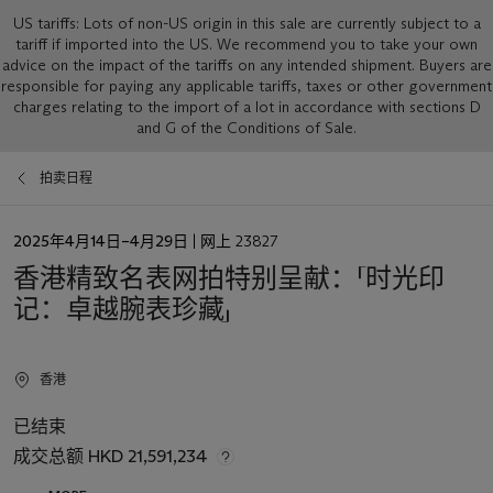
US tariffs: Lots of non-US origin in this sale are currently subject to a
tariff if imported into the US. We recommend you to take your own
advice on the impact of the tariffs on any intended shipment. Buyers are
responsible for paying any applicable tariffs, taxes or other government
charges relating to the import of a lot in accordance with sections D
and G of the Conditions of Sale.
拍卖日程
日
2025年4月14日–4月29日
| 网上 23827
期
香港精致名表网拍特别呈献：「时光印
记：卓越腕表珍藏」
香港
已结束
成交总额
HKD 21,591,234