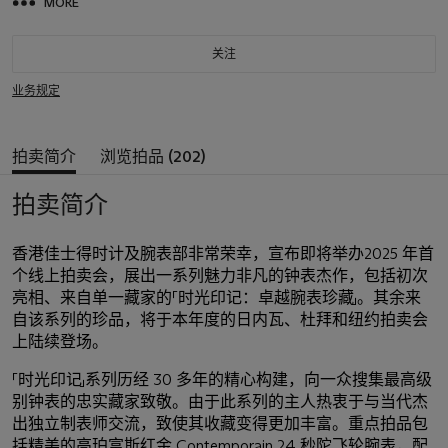
MORE
关注
业务规定
拍卖简介
浏览拍品 (202)
拍卖简介
香港佳士得时计及腕表部非常荣幸，宣布即将举办2025 年首
个线上拍卖会，展出一系列魅力非凡的钟表杰作，包括初次
亮相、来自单一藏家的「时光印记：卓越腕表珍藏」。其余来
自该系列的珍品，将于本年度的日内瓦、杜拜和纽约拍卖会
上陆续登场。
「时光印记」系列历经 30 多年的精心构建，向一众搜集最高级
别钟表的忠实藏家致敬。由于此系列的主人热衷于与当代杰
出独立制表师交流，致使其收藏变得更加丰富。重点拍品包
括精美的
高珀富斯
红金 Contemporain 24 秒陀飞轮腕表，配